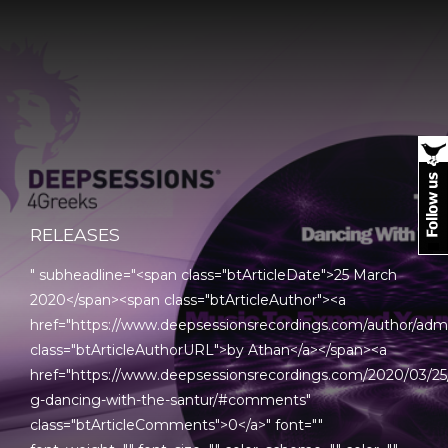
RELEASES
" subheadline="<span class="btArticleDate">25 March
2020</span><span class="btArticleAuthor"><a
href="https://www.deepsessionsrecordings.com/author/adm
class="btArticleAuthorURL">by Athan</a></span><a
href="https://www.deepsessionsrecordings.com/2020/03/25
g-dancing-with-the-santur/#comments"
class="btArticleComments">0</a>" font=""