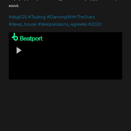
κοινό.
#
dsg026
#
Tsukog
#
DancingWithTheStars
#
deep_house
#
deepsessions_4greeks
#
2020