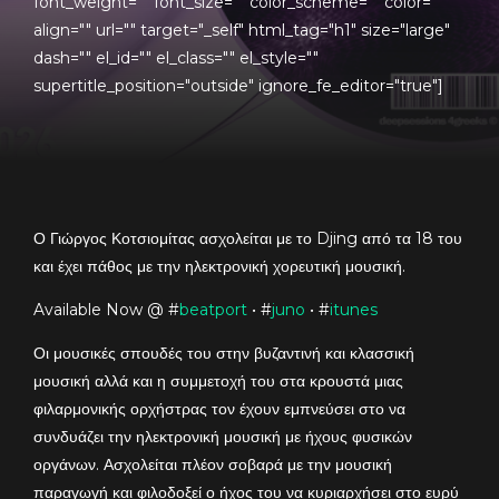
font_weight="" font_size="" color_scheme="" color=""
align="" url="" target="_self" html_tag="h1" size="large"
dash="" el_id="" el_class="" el_style=""
supertitle_position="outside" ignore_fe_editor="true"]
Ο Γιώργος Κοτσιομίτας ασχολείται με το Djing από τα 18 του
και έχει πάθος με την ηλεκτρονική χορευτική μουσική.
Available Now @ #
beatport
• #
juno
• #
itunes
Οι μουσικές σπουδές του στην βυζαντινή και κλασσική
μουσική αλλά και η συμμετοχή του στα κρουστά μιας
φιλαρμονικής ορχήστρας τον έχουν εμπνεύσει στο να
συνδυάζει την ηλεκτρονική μουσική με ήχους φυσικών
οργάνων. Ασχολείται πλέον σοβαρά με την μουσική
παραγωγή και φιλοδοξεί ο ήχος του να κυριαρχήσει στο ευρύ