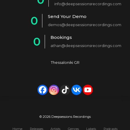
info@deepsessionsrecordings.com
1
Send Your Demo
0
2
demos@deepsessionsrecordings.com
1
3
Bookings
0
2
4
athan@deepsessionsrecordings.com
1
3
5
2
4
6
Thessaloniki GR
3
5
7
4
6
8
5
7
9
6
8
0
7
9
© 2026 Deepsessions Recordings
8
Home
Releases
Artists
Genres
Labels
Podcasts