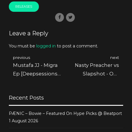
RELEASES
Leave a Reply
You must be
logged in
to post a comment.
previous
next
Mustafa JJ - Migra
Nasty Preacher vs
Ep [Deepsessions
Slapshot - Our
Digital]
Sunset Ep
[Deepsessions
Recent Posts
Digital]
PÆNIC – Bowie – Featured On Hype Picks @ Beatport
1 August 2026