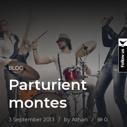
BLOG
Parturient
montes
3 September 2013
by Athan
0