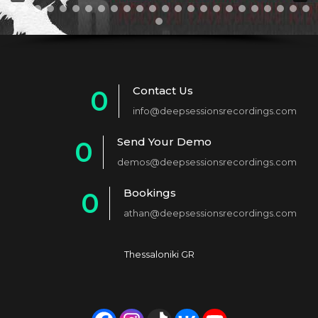
Contact Us
0
info@deepsessionsrecordings.com
1
Send Your Demo
0
2
demos@deepsessionsrecordings.com
1
3
Bookings
0
2
4
athan@deepsessionsrecordings.com
1
3
5
2
4
6
Thessaloniki GR
3
5
7
4
6
8