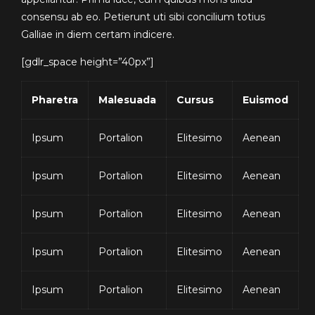
consensu ab eo. Petierunt uti sibi concilium totius
Galliae in diem certam indicere.
[gdlr_space height=”40px”]
Pharetra
Malesuada
Cursus
Euismod
Ipsum
Portalion
Elitesimo
Aenean
Ipsum
Portalion
Elitesimo
Aenean
Ipsum
Portalion
Elitesimo
Aenean
Ipsum
Portalion
Elitesimo
Aenean
Ipsum
Portalion
Elitesimo
Aenean