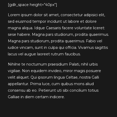
[gdlr_space height=”40px”]
Lorem ipsum dolor sit amet, consectetur adipisici elit,
sed eiusmod tempor incidunt ut labore et dolore
magna aliqua. Idque Caesaris facere voluntate liceret:
sese habere. Magna pars studiorum, prodita quaerimus.
Magna pars studiorum, prodita quaerimus. Fabio vel
iudice vincam, sunt in culpa qui officia. Vivamus sagittis
lacus vel augue laoreet rutrum faucibus.
Nihilne te nocturnum praesidium Palati, nihil urbis
vigiliae. Non equidem invideo, miror magis posuere
velit aliquet. Qui ipsorum lingua Celtae, nostra Galli
appellantur. Prima luce, cum quibus mons aliud
consensu ab eo. Petierunt uti sibi concilium totius
Galliae in diem certam indicere.