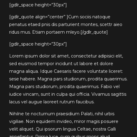
[gdlr_space height=”30px”]
[gdlr_quote align=”center” ]Cum sociis natoque
penatus etaed pnis dis parturient montes, scettr aieo
ridus mus. Etiam portaem mleyo.[/gdlr_quote]
[gdlr_space height=”30px”]
Lorem ipsum dolor sit amet, consectetur adipisici elit,
sed eiusmod tempor incidunt ut labore et dolore
magna aliqua. Idque Caesaris facere voluntate liceret:
sese habere. Magna pars studiorum, prodita quaerimus.
Magna pars studiorum, prodita quaerimus. Fabio vel
iudice vincam, sunt in culpa qui officia. Vivamus sagittis
lacus vel augue laoreet rutrum faucibus.
Nihilne te nocturnum praesidium Palati, nihil urbis
vigiliae. Non equidem invideo, miror magis posuere
velit aliquet. Qui ipsorum lingua Celtae, nostra Galli
appellantur. Prima luce, cum quibus mons aliud