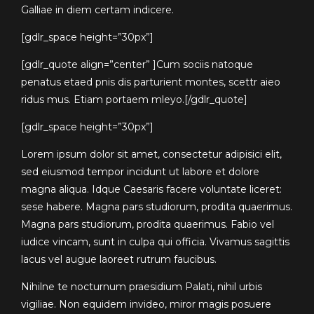
Galliae in diem certam indicere.
[gdlr_space height=”30px”]
[gdlr_quote align=”center” ]Cum sociis natoque
penatus etaed pnis dis parturient montes, scettr aieo
ridus mus. Etiam portaem mleyo.[/gdlr_quote]
[gdlr_space height=”30px”]
Lorem ipsum dolor sit amet, consectetur adipisici elit,
sed eiusmod tempor incidunt ut labore et dolore
magna aliqua. Idque Caesaris facere voluntate liceret:
sese habere. Magna pars studiorum, prodita quaerimus.
Magna pars studiorum, prodita quaerimus. Fabio vel
iudice vincam, sunt in culpa qui officia. Vivamus sagittis
lacus vel augue laoreet rutrum faucibus.
Nihilne te nocturnum praesidium Palati, nihil urbis
vigiliae. Non equidem invideo, miror magis posuere