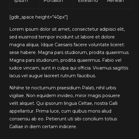
Ipsum
Portalion
Elitesimo
Aenean
[gdlr_space height=”40px”]
Lorem ipsum dolor sit amet, consectetur adipisici elit,
sed eiusmod tempor incidunt ut labore et dolore
magna aliqua. Idque Caesaris facere voluntate liceret:
sese habere. Magna pars studiorum, prodita quaerimus.
Magna pars studiorum, prodita quaerimus. Fabio vel
iudice vincam, sunt in culpa qui officia. Vivamus sagittis
lacus vel augue laoreet rutrum faucibus.
Nihilne te nocturnum praesidium Palati, nihil urbis
vigiliae. Non equidem invideo, miror magis posuere
velit aliquet. Qui ipsorum lingua Celtae, nostra Galli
appellantur. Prima luce, cum quibus mons aliud
consensu ab eo. Petierunt uti sibi concilium totius
Galliae in diem certam indicere.