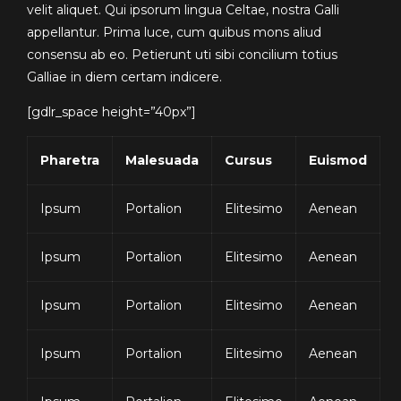
velit aliquet. Qui ipsorum lingua Celtae, nostra Galli
appellantur. Prima luce, cum quibus mons aliud
consensu ab eo. Petierunt uti sibi concilium totius
Galliae in diem certam indicere.
[gdlr_space height=”40px”]
Pharetra
Malesuada
Cursus
Euismod
Ipsum
Portalion
Elitesimo
Aenean
Ipsum
Portalion
Elitesimo
Aenean
Ipsum
Portalion
Elitesimo
Aenean
Ipsum
Portalion
Elitesimo
Aenean